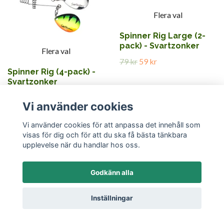
Flera val
Spinner Rig Large (2-
pack) - Svartzonker
Flera val
79 kr
59 kr
Spinner Rig (4-pack) -
Svartzonker
119 kr
89 kr
Vi använder cookies
Vi använder cookies för att anpassa det innehåll som
visas för dig och för att du ska få bästa tänkbara
upplevelse när du handlar hos oss.
Godkänn alla
Flera val
Flera val
Inställningar
Deep sea McR Screw in
Spinner rig X-small (2-