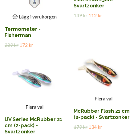
Svartzonker
149 kr
112 kr
Lägg i varukorgen
Termometer -
Fisherman
229 kr
172 kr
Flera val
Flera val
McRubber Flash 21 cm
(2-pack) - Svartzonker
UV Series McRubber 21
cm (2-pack) -
179 kr
134 kr
Svartzonker