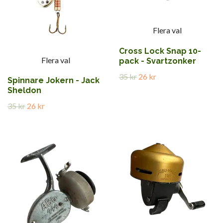
Flera val
Cross Lock Snap 10-
Flera val
pack - Svartzonker
35 kr
26 kr
Spinnare Jokern - Jack
Sheldon
35 kr
26 kr