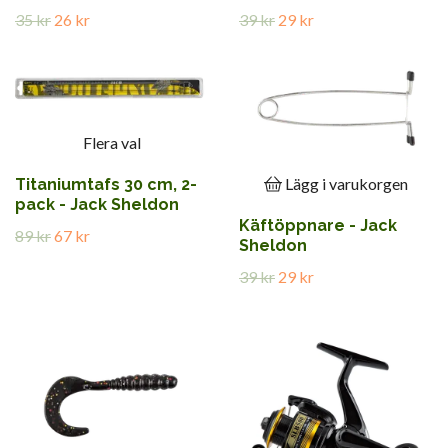
35 kr
26 kr
39 kr
29 kr
Flera val
Lägg i varukorgen
Titaniumtafs 30 cm, 2-
pack - Jack Sheldon
Käftöppnare - Jack
89 kr
67 kr
Sheldon
39 kr
29 kr