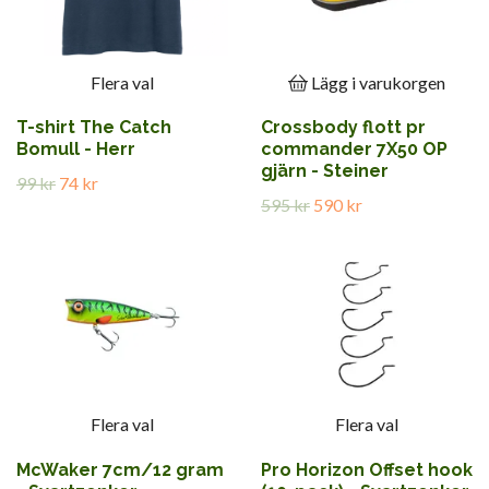
Flera val
Lägg i varukorgen
T-shirt The Catch
Crossbody flott pr
Bomull - Herr
commander 7X50 OP
gjärn - Steiner
99 kr
74 kr
595 kr
590 kr
Flera val
Flera val
McWaker 7cm/12 gram
Pro Horizon Offset hook