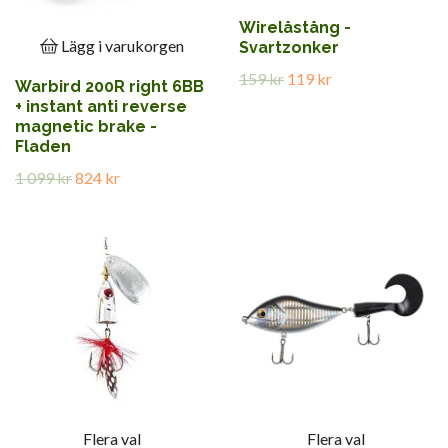
Wirelåstång -
Lägg i varukorgen
Svartzonker
159 kr
119 kr
Warbird 200R right 6BB
+ instant anti reverse
magnetic brake -
Fladen
1 099 kr
824 kr
Flera val
Flera val