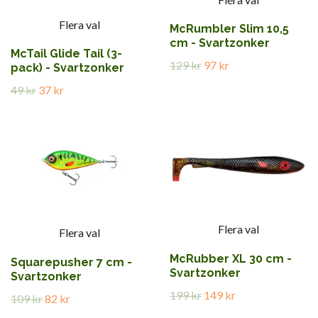
Flera val
McRumbler Slim 10,5
cm - Svartzonker
McTail Glide Tail (3-
129 kr
97 kr
pack) - Svartzonker
49 kr
37 kr
Flera val
Flera val
McRubber XL 30 cm -
Squarepusher 7 cm -
Svartzonker
Svartzonker
199 kr
149 kr
109 kr
82 kr