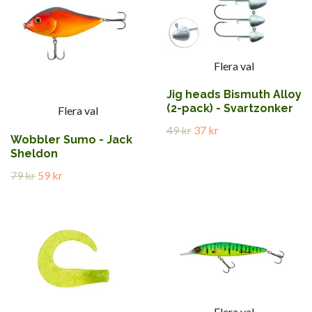
Flera val
Jig heads Bismuth Alloy
(2-pack) - Svartzonker
Flera val
49 kr
37 kr
Wobbler Sumo - Jack
Sheldon
79 kr
59 kr
Flera val