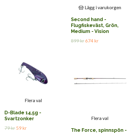
Lägg i varukorgen
Second hand -
Flugfiskeväst, Grön,
Medium - Vision
899 kr
674 kr
Flera val
D-Blade 14,5g -
Flera val
Svartzonker
79 kr
59 kr
The Force, spinnspön -