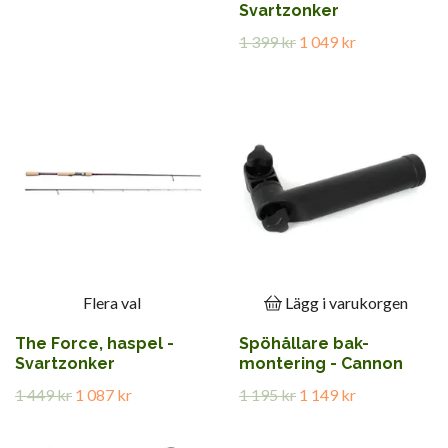
Svartzonker
1 399 kr
1 049 kr
Flera val
Lägg i varukorgen
The Force, haspel -
Spöhållare bak-
Svartzonker
montering - Cannon
1 449 kr
1 087 kr
1 195 kr
1 149 kr