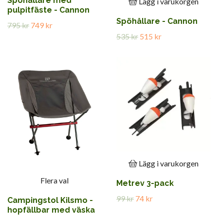
Spöhållare med
Lägg i varukorgen
pulpitfäste - Cannon
Spöhållare - Cannon
795 kr
749 kr
535 kr
515 kr
Lägg i varukorgen
Flera val
Metrev 3-pack
99 kr
74 kr
Campingstol Kilsmo -
hopfällbar med väska