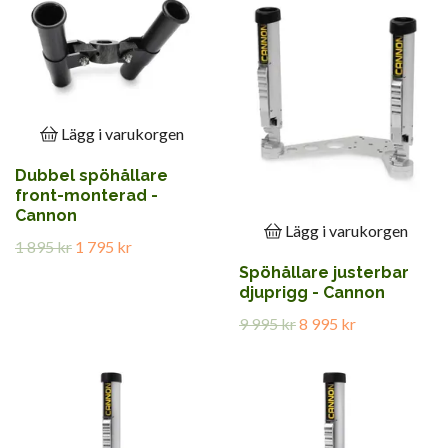
Lägg i varukorgen
Dubbel spöhållare
front-monterad -
Cannon
Lägg i varukorgen
1 895 kr
1 795 kr
Spöhållare justerbar
djuprigg - Cannon
9 995 kr
8 995 kr