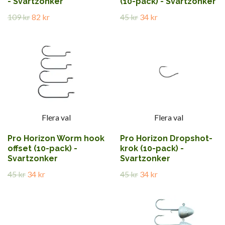
- Svartzonker
(10-pack) - Svartzonker
109 kr
82 kr
45 kr
34 kr
Flera val
Flera val
Pro Horizon Worm hook
Pro Horizon Dropshot-
offset (10-pack) -
krok (10-pack) -
Svartzonker
Svartzonker
45 kr
34 kr
45 kr
34 kr