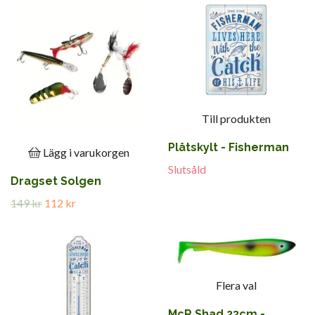
Till produkten
Plåtskylt - Fisherman
Lägg i varukorgen
Slutsåld
Dragset Solgen
149 kr
112 kr
Flera val
McR Shad 23cm -