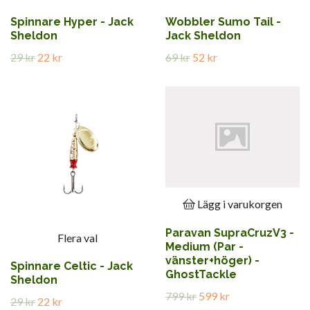
Spinnare Hyper - Jack
Wobbler Sumo Tail -
Sheldon
Jack Sheldon
29 kr
22 kr
69 kr
52 kr
Lägg i varukorgen
Paravan SupraCruzV3 -
Flera val
Medium (Par -
vänster+höger) -
Spinnare Celtic - Jack
GhostTackle
Sheldon
799 kr
599 kr
29 kr
22 kr