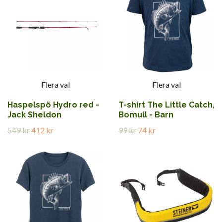
Flera val
Flera val
Haspelspö Hydro red -
T-shirt The Little Catch,
Jack Sheldon
Bomull - Barn
549 kr
412 kr
99 kr
74 kr