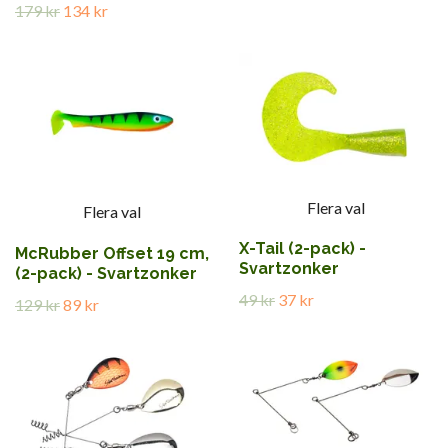
179 kr
134 kr
Flera val
Flera val
X-Tail (2-pack) -
McRubber Offset 19 cm,
Svartzonker
(2-pack) - Svartzonker
49 kr
37 kr
129 kr
89 kr