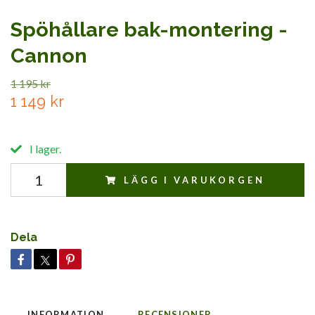
Spöhållare bak-montering -
Cannon
1 195 kr
1 149 kr
I lager.
LÄGG I VARUKORGEN
Dela
INFORMATION
RECENSIONER