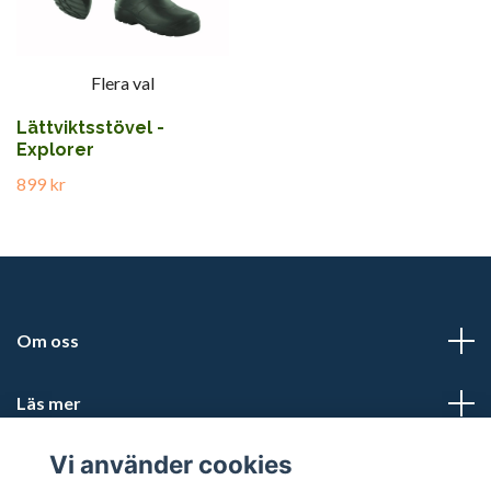
Flera val
Lättviktsstövel -
Explorer
899 kr
Om oss
Läs mer
Vi använder cookies
Sociala medier