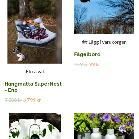
Lägg i varukorgen
Fågelbord
159 kr
99 kr
Flera val
Hängmatta SuperNest
- Eno
7 500 kr
6 799 kr