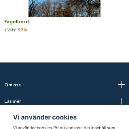
Fågelbord
99 kr
159 kr
Om oss
Läs mer
Vi använder cookies
Sociala medier
Vi använder cookies för att anpassa det innehåll som