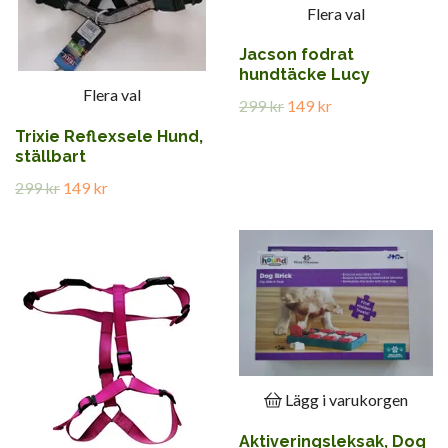
Flera val
Jacson fodrat
hundtäcke Lucy
Flera val
299 kr
149 kr
Trixie Reflexsele Hund,
ställbart
299 kr
149 kr
Lägg i varukorgen
Aktiveringsleksak, Dog