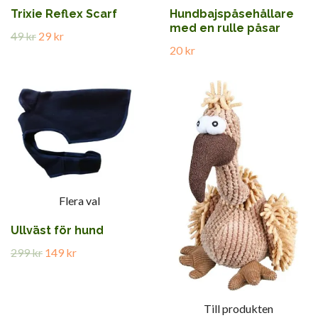
Trixie Reflex Scarf
Hundbajspåsehållare
med en rulle påsar
49 kr
29 kr
20 kr
Flera val
Ullväst för hund
299 kr
149 kr
Till produkten