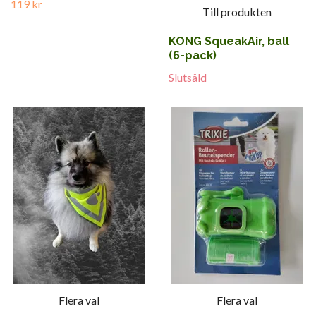
119 kr
Till produkten
KONG SqueakAir, ball
(6-pack)
Slutsåld
Flera val
Flera val