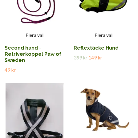
Flera val
Flera val
Second hand -
Reflextäcke Hund
Retriverkoppel Paw of
399 kr
149 kr
Sweden
49 kr