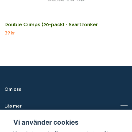
Double Crimps (20-pack) - Svartzonker
39 kr
Om oss
Läs mer
Vi använder cookies
Sociala medier