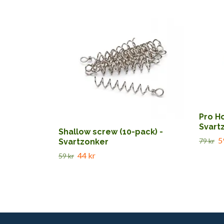
Pro Ho
Svart
Shallow screw (10-pack) -
5
79 kr
Svartzonker
44 kr
59 kr