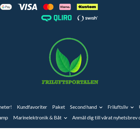
eter!
Kundfavoriter
Paket
Second hand
Friluftsliv
vamp
Marinelektronik & Båt
Anmäl dig till vårat nyhetsbrev