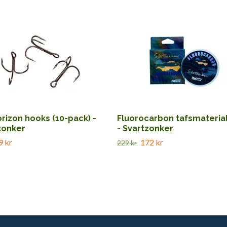
rizon hooks (10-pack) -
Fluorocarbon tafsmateria
zonker
- Svartzonker
9 kr
172 kr
229 kr