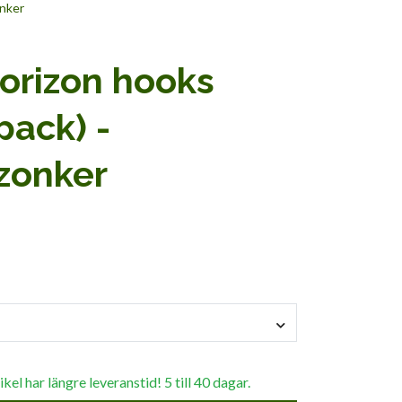
onker
orizon hooks
pack) -
zonker
el har längre leveranstid! 5 till 40 dagar.