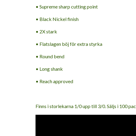
• Supreme sharp cutting point
• Black Nickel finish
• 2X stark
• Flatslagen böj för extra styrka
• Round bend
• Long shank
• Reach approved
Finns i storlekarna 1/0 upp till 3/0. Säljs i 100 p