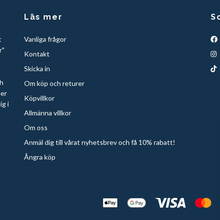
Läs mer
S
t
Vanliga frågor
r"
Kontakt
Skicka in
ch
Om köp och returer
per
Köpvillkor
ig i
Allmänna villkor
Om oss
Anmäl dig till vårat nyhetsbrev och få 10% rabatt!
Ångra köp