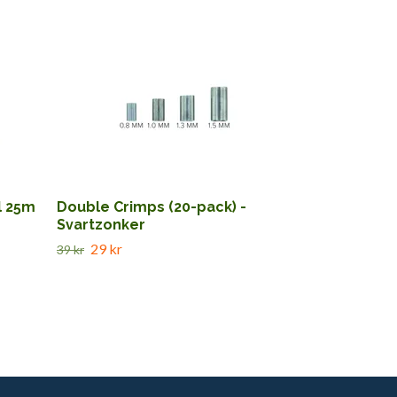
Screw-in-lip
52 kr
69 kr
l 25m
Double Crimps (20-pack) -
Svartzonker
29 kr
39 kr