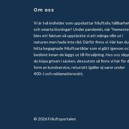
Om oss
Vi är två individer som uppskattar friluftsliv, hållbarhe
och smarta lösningar! Under pandemin, när "hemeste
blev ett faktum så upptäckte vi att många ville ut i
naturen men hade inte råd. Därför finns vi. Här kan du
hitta begagnade friluftsartiklar som vi gått igenom o
bedömt innan de läggs ut till försäljning. Hos oss slip
du köpa grisen i säcken, dessutom så finns vi här för d
form av kundservice, returrätt (gäller ej varor under
400:-) och reklamationsrätt.
© 2026 Friluftsportalen