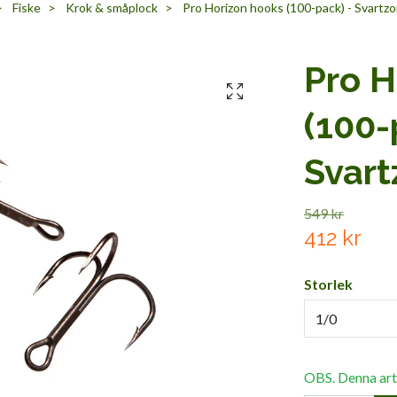
Fiske
Krok & småplock
Pro Horizon hooks (100-pack) - Svartz
Pro H
(100-
Svart
549 kr
412 kr
Storlek
1/0
OBS. Denna artik