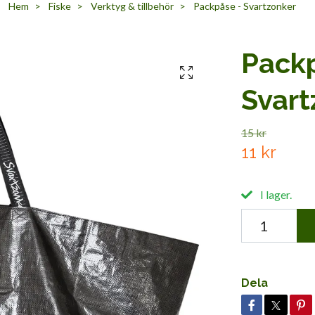
Hem
Fiske
Verktyg & tillbehör
Packpåse - Svartzonker
Packp
Svart
15 kr
11 kr
I lager.
Dela