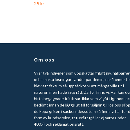
29 kr
Om oss
Vi är två individer som uppskattar friluftsliv, hållbarhe
och smarta lösningar! Under pandemin, när "hemeste
blev ett faktum så upptäckte vi att många ville ut i
naturen men hade inte råd. Därför finns vi. Här kan du
hitta begagnade friluftsartiklar som vi gått igenom o
bedömt innan de läggs ut till försäljning. Hos oss slip
du köpa grisen i säcken, dessutom så finns vi här för d
form av kundservice, returrätt (gäller ej varor under
400:-) och reklamationsrätt.