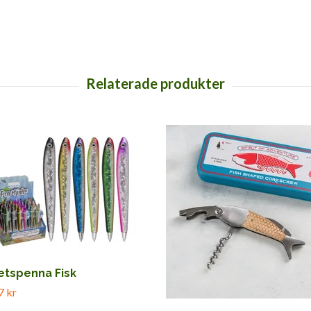
etspenna Fisk
7 kr