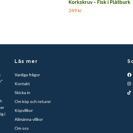
Korkskruv - Fisk i Plåtburk
249 kr
Läs mer
S
t
Vanliga frågor
r"
Kontakt
Skicka in
ch
Om köp och returer
per
Köpvillkor
ig i
Allmänna villkor
Om oss