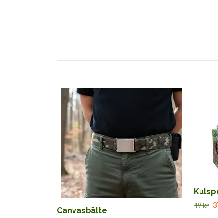
Kulsp
3
49 kr
Canvasbälte