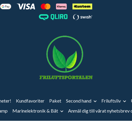
eter!
Kundfavoriter
Paket
Second hand
Friluftsliv
vamp
Marinelektronik & Båt
Anmäl dig till vårat nyhetsbrev