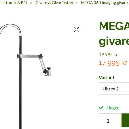
lektronik & Båt
Givare & Givarfästen
MEGA 360 Imaging givare 
MEGA
givar
19 995 kr
17 995 kr
Variant
Ultrex 2
I lager.