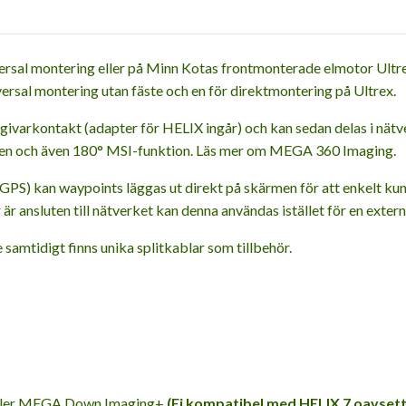
l montering eller på Minn Kotas frontmonterade elmotor Ultrex . 
versal montering utan fäste och en för direktmontering på Ultrex.
ras givarkontakt (adapter för HELIX ingår) och kan sedan delas i
ten och även 180° MSI-funktion. Läs mer om MEGA 360 Imaging.
GPS) kan waypoints läggas ut direkt på skärmen för att enkelt kun
r ansluten till nätverket kan denna användas istället för en extern
samtidigt finns unika splitkablar som tillbehör.
ller MEGA Down Imaging+
(Ej kompatibel med HELIX 7 oavsett