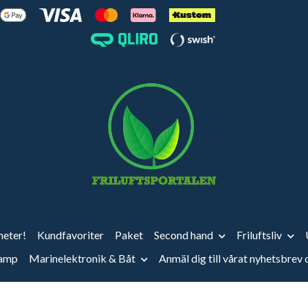
eter!
Kundfavoriter
Paket
Second hand
Friluftsliv
vamp
Marinelektronik & Båt
Anmäl dig till vårat nyhetsbrev