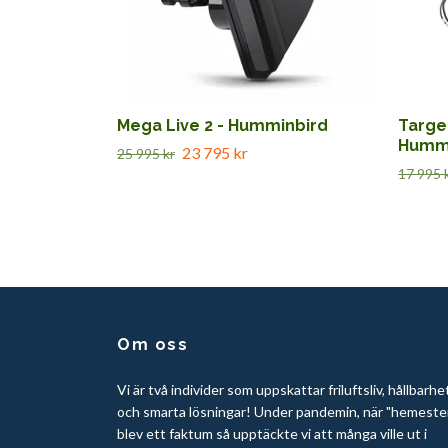
Mega Live 2 - Humminbird
Target
Hummi
23 795 kr
25 995 kr
17 995 
Om oss
Vi är två individer som uppskattar friluftsliv, hållbarhe
och smarta lösningar! Under pandemin, när "hemeste
blev ett faktum så upptäckte vi att många ville ut i