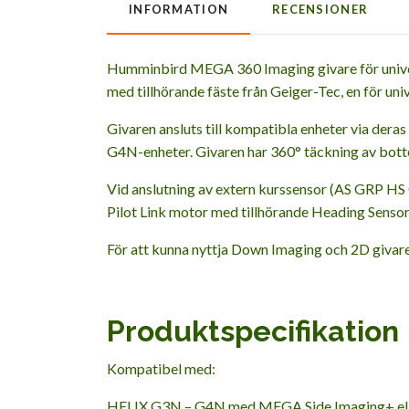
INFORMATION
RECENSIONER
Humminbird MEGA 360 Imaging givare för universa
med tillhörande fäste från Geiger-Tec, en för uni
Givaren ansluts till kompatibla enheter via de
G4N-enheter. Givaren har 360° täckning av bot
Vid anslutning av extern kurssensor (AS GRP HS 
Pilot Link motor med tillhörande Heading Sensor ä
För att kunna nyttja Down Imaging och 2D givare 
Produktspecifikation
Kompatibel med:
HELIX G3N – G4N med MEGA Side Imaging+ e