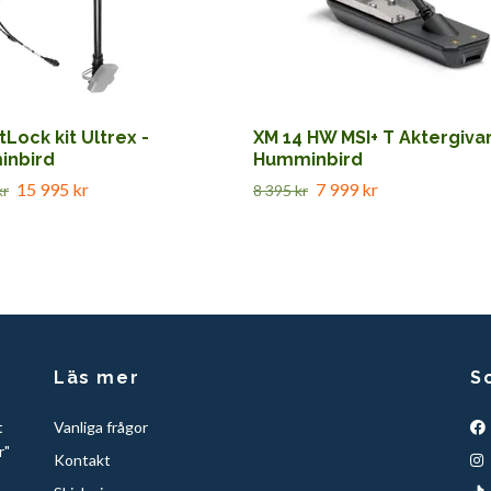
Lock kit Ultrex -
XM 14 HW MSI+ T Aktergivar
nbird
Humminbird
15 995 kr
7 999 kr
kr
8 395 kr
Läs mer
S
t
Vanliga frågor
r"
Kontakt