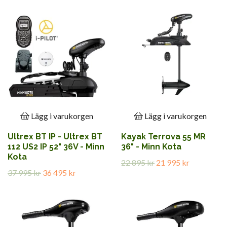
Lägg i varukorgen
Lägg i varukorgen
Ultrex BT IP - Ultrex BT
Kayak Terrova 55 MR
112 US2 IP 52" 36V - Minn
36" - Minn Kota
Kota
22 895 kr
21 995 kr
37 995 kr
36 495 kr