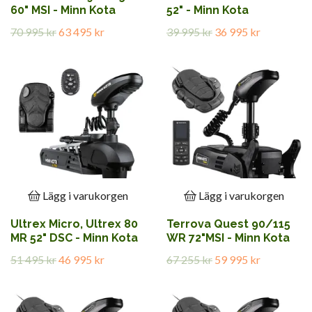
60" MSI - Minn Kota
52" - Minn Kota
70 995 kr
63 495 kr
39 995 kr
36 995 kr
Lägg i varukorgen
Lägg i varukorgen
Ultrex Micro, Ultrex 80
Terrova Quest 90/115
MR 52" DSC - Minn Kota
WR 72"MSI - Minn Kota
51 495 kr
46 995 kr
67 255 kr
59 995 kr