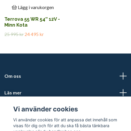
Lägg i varukorgen
Terrova 55 WR 54'' 12V -
Minn Kota
25 995 kr
24 495 kr
Om oss
Läs mer
Vi använder cookies
Sociala medier
Vi använder cookies för att anpassa det innehåll som
visas för dig och för att du ska få bästa tänkbara