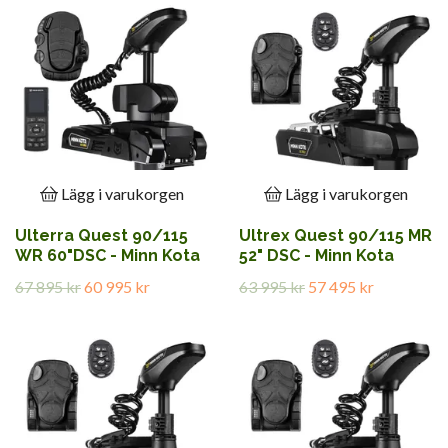
Lägg i varukorgen
Lägg i varukorgen
Ulterra Quest 90/115
Ultrex Quest 90/115 MR
WR 60"DSC - Minn Kota
52" DSC - Minn Kota
67 895 kr
60 995 kr
63 995 kr
57 495 kr