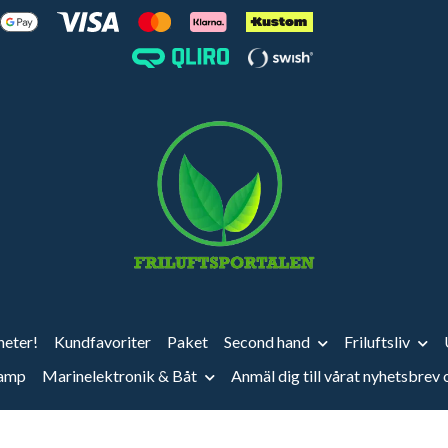
eter!
Kundfavoriter
Paket
Second hand
Friluftsliv
vamp
Marinelektronik & Båt
Anmäl dig till vårat nyhetsbrev