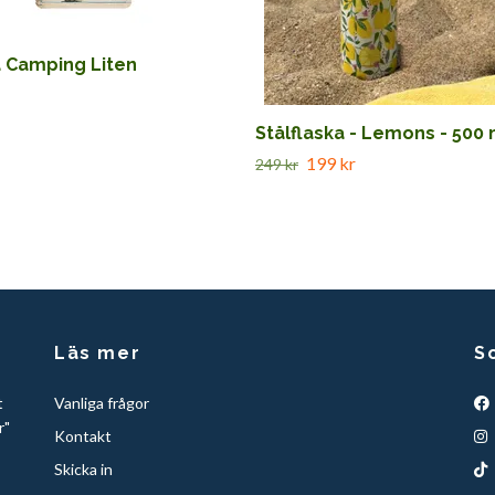
a Camping Liten
Stålflaska - Lemons - 500 
199 kr
249 kr
Läs mer
S
t
Vanliga frågor
r"
Kontakt
Skicka in