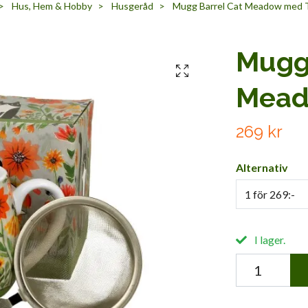
Hus, Hem & Hobby
Husgeråd
Mugg Barrel Cat Meadow med T
Mugg 
Mead
269 kr
Alternativ
1 för 269:-
I lager.