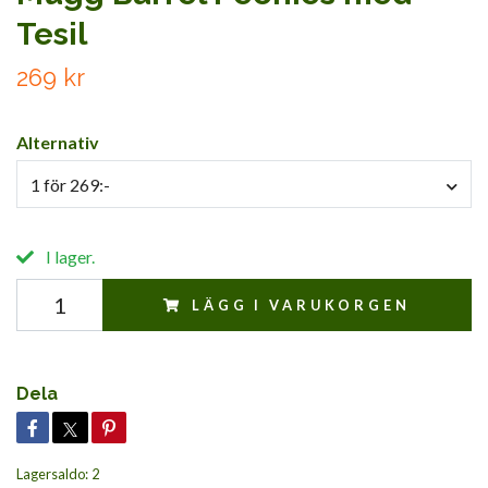
Tesil
269 kr
Alternativ
1 för 269:-
I lager.
LÄGG I VARUKORGEN
Dela
Lagersaldo:
2