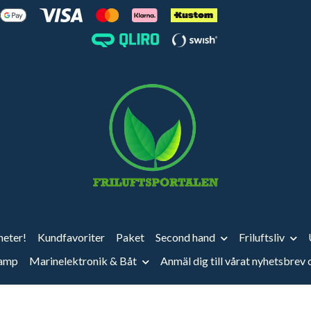
eter!
Kundfavoriter
Paket
Second hand
Friluftsliv
vamp
Marinelektronik & Båt
Anmäl dig till vårat nyhetsbrev