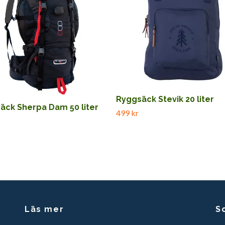
Ryggsäck Stevik 20 liter
äck Sherpa Dam 50 liter
499 kr
Läs mer
S