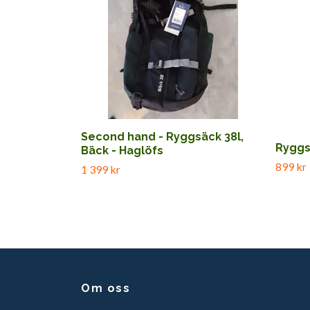
Second hand - Ryggsäck 38l,
Ryggs
Bäck - Haglöfs
899 kr
1 399 kr
Om oss