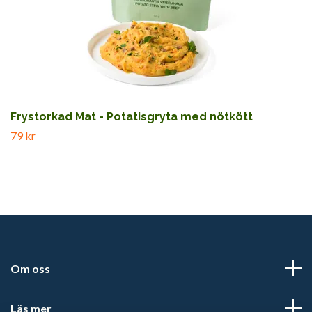
Frystorkad Mat - Potatisgryta med nötkött
79 kr
Om oss
Läs mer