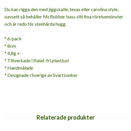
Du kan rigga den med jiggskalle, texas eller carolina style,
oavsett så behåller McRubber bass sitt fina rörelsemönster
och är redo för stenhårda hugg.
* 6-pack
* 8cm
* 4,8g +-
* Tillverkade i ftalat-fri plastisol
* Handmålade
* Designade i Sverige av Svartzonker