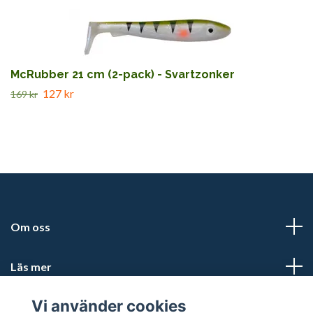
McRubber 21 cm (2-pack) - Svartzonker
127 kr
169 kr
Om oss
Läs mer
Vi använder cookies
Sociala medier