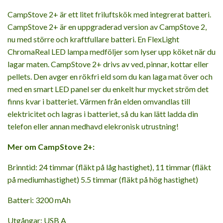
CampStove 2+ är ett litet friluftskök med integrerat batteri.
CampStove 2+ är en uppgraderad version av CampStove 2,
nu med större och kraftfullare batteri. En FlexLight
ChromaReal LED lampa medföljer som lyser upp köket när du
lagar maten. CampStove 2+ drivs av ved, pinnar, kottar eller
pellets. Den avger en rökfri eld som du kan laga mat över och
med en smart LED panel ser du enkelt hur mycket ström det
finns kvar i batteriet. Värmen från elden omvandlas till
elektricitet och lagras i batteriet, så du kan lätt ladda din
telefon eller annan medhavd elekronisk utrustning!
Mer om CampStove 2+:
Brinntid: 24 timmar (fläkt på låg hastighet), 11 timmar (fläkt
på mediumhastighet) 5.5 timmar (fläkt på hög hastighet)
Batteri: 3200 mAh
Utgångar: USB A