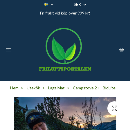
SEK
Fri frakt vid köp över 999 kr!
Hem
Utekök
Laga Mat
Campstove 2+ - BioLite