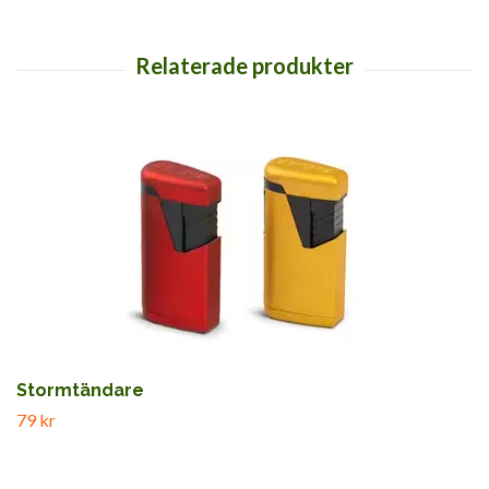
Stormtändare
79 kr