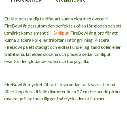
INFORMATION
RECENSIONER
Ett lätt och smidigt eldfat att kunna elda med överallt!
FireBowl är dessutom den perfekta skålen för glöden och ett
utmärkt komplement till
Grilliput
. FireBowl är gjord för att
kunna placera kol eller träbitar i inför grillning. Placera
FireBowl på ett stadigt och eldfast underlag, tänd kolen eller
träbitarna, låt elden slockna och placera sedan Grilliput
ovanför den glödande kolen och börja grilla.
FireBowl är mycket lätt att stuva undan tack vare att man
fäller ihop den. Utfälld diameter är ca 27 cm beroende på hur
mycket grillkol man lägger i så trycks den ut lite mer.