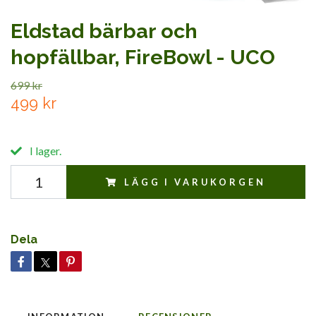
Eldstad bärbar och
hopfällbar, FireBowl - UCO
699 kr
499 kr
I lager.
LÄGG I VARUKORGEN
Dela