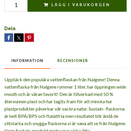
LÄGG I VARUKORGEN
Dela
INFORMATION
RECENSIONER
Upptäck den populära vattenflaskan från Nalgene! Denna
vattenflaska från Nalgene rymmer 1 liter, har öppningen wide
mouth och är våran favorit! Den är tillverkad med 50 %
återvunnen plast och har tagits fram för att minska hur
plastprodukter påverkar vår vackra natur. Sustain- flaskorna
är helt BPA/BPS och ftalatfria men resultatet blir ändå de
slitstarka och snygga flaskorna vi är vana att se från Nalgene.
Varje Sustain-produkt motsvarar cirka åtta