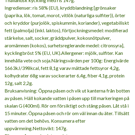
Thailändsk kyckling med ris 147g.
Ingredienser: ris 58% (EU), kryddblandning [grönsaker
(paprika, lök, tomat, morot, vitlök (naturliga sulfiter)), örter
och kryddor (purjolök, spiskummin, koriander), vegetabiliskt
fett (palmolja) (inkl. laktos), förtjockningsmedel: modifierad
stärkelse, salt, socker, gräddpulver, kokosnötpulver,
aromämnen (kokos), surhetsreglerande medel: citronsyra],
kycklingbröst 5% (EU, UK).Allergener: mjölk, sulfiter. Kan
innehålla vete och soja.Näringsvärden per 100g: Energivärde
1663kJ/398kcal, fett 8,1g varav mättade fettsyror 4,2g,
kolhydrater 68g varav sockerarter 6,4g, fiber 4,1g, protein
12g, salt 2,2g.
Bruksanvisning: Öppna påsen och vik ut kanterna från botten
av påsen. Häll kokande vatten i påsen upp till markeringen på
skalan G (400ml). Rör om försiktigt och stäng påsen. Låt stå i
15 minuter. Öppna påsen och rör om väl innan du äter. Tillsätt
vatten om det behövs. Konsumera efter
uppvärmning.Nettovikt: 147g.