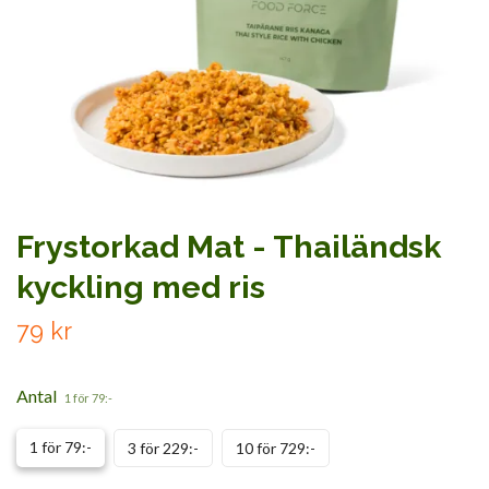
Frystorkad Mat - Thailändsk
kyckling med ris
79 kr
Antal
1 för 79:-
1 för 79:-
3 för 229:-
10 för 729:-