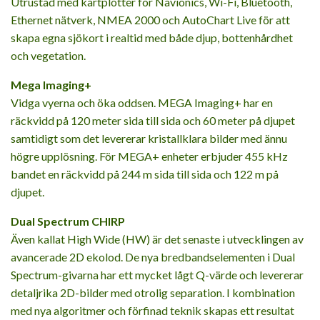
Utrustad med kartplotter för Navionics, Wi-Fi, Bluetooth,
Ethernet nätverk, NMEA 2000 och AutoChart Live för att
skapa egna sjökort i realtid med både djup, bottenhårdhet
och vegetation.
Mega Imaging+
Vidga vyerna och öka oddsen. MEGA Imaging+ har en
räckvidd på 120 meter sida till sida och 60 meter på djupet
samtidigt som det levererar kristallklara bilder med ännu
högre upplösning. För MEGA+ enheter erbjuder 455 kHz
bandet en räckvidd på 244 m sida till sida och 122 m på
djupet.
D
ual Spectrum CHIRP
Även kallat High Wide (HW) är det senaste i utvecklingen av
avancerade 2D ekolod. De nya bredbandselementen i Dual
Spectrum-givarna har ett mycket lågt Q-värde och levererar
detaljrika 2D-bilder med otrolig separation. I kombination
med nya algoritmer och förfinad teknik skapas ett resultat