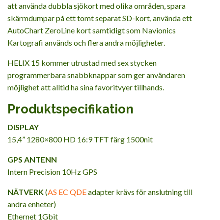
att använda dubbla sjökort med olika områden, spara
skärmdumpar på ett tomt separat SD-kort, använda ett
AutoChart ZeroLine kort samtidigt som Navionics
Kartografi används och flera andra möjligheter.
HELIX 15 kommer utrustad med sex stycken
programmerbara snabbknappar som ger användaren
möjlighet att alltid ha sina favoritvyer tillhands.
Produktspecifikation
DISPLAY
15,4” 1280×800 HD 16:9 TFT färg 1500nit
GPS ANTENN
Intern Precision 10Hz GPS
NÄTVERK
(
AS EC QDE
adapter krävs för anslutning till
andra enheter)
Ethernet 1Gbit