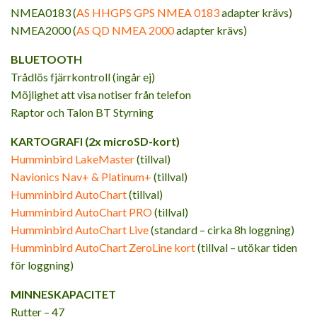
NMEA0183 (
AS HHGPS GPS NMEA 0183
adapter krävs)
NMEA2000 (
AS QD NMEA 2000
adapter krävs)
BLUETOOTH
Trådlös fjärrkontroll (ingår ej)
Möjlighet att visa notiser från telefon
Raptor och Talon BT Styrning
KARTOGRAFI (2x microSD-kort)
Humminbird LakeMaster
(tillval)
Navionics Nav+ & Platinum+
(tillval)
Humminbird AutoChart
(tillval)
Humminbird AutoChart PRO
(tillval)
Humminbird AutoChart Live
(standard – cirka 8h loggning)
Humminbird AutoChart ZeroLine kort
(tillval – utökar tiden
för loggning)
MINNESKAPACITET
Rutter – 47