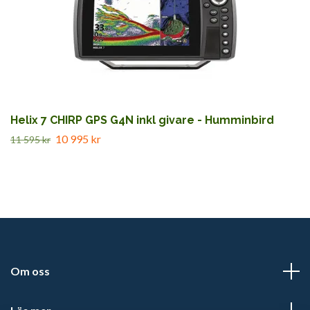
Helix 7 CHIRP GPS G4N inkl givare - Humminbird
10 995 kr
11 595 kr
Om oss