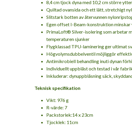
8,4 cm tjock dyna med 10,2 cm större ytt
Quiltad ovansida och ett lätt, stretchigt n
Slitstark botten av återvunnen nylonripstop 
Egen offset I-Beam-konstruktion minskar 
PrimaLoft® Silver-isolering som arbetar me
temperaturen sjunker
Flygklassad TPU-laminering ger ultimat svet
Högvolymsdubbelventil möjliggör effektiv
Antimikrobiell behandling inuti dynan förh
Individuellt uppblåst och testad i vår fabr
Inkluderar: dynuppblåsning säck, skyddand
Teknisk specifikation
Vikt: 976 g
R-värde: 7
Packstorlek:14 x 23cm
Tjocklek: 11cm