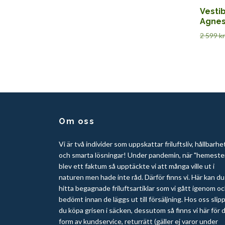
Vestib
Agne
2 599 kr
Om oss
Vi är två individer som uppskattar friluftsliv, hållbarhe
och smarta lösningar! Under pandemin, när "hemeste
blev ett faktum så upptäckte vi att många ville ut i
naturen men hade inte råd. Därför finns vi. Här kan du
hitta begagnade friluftsartiklar som vi gått igenom o
bedömt innan de läggs ut till försäljning. Hos oss slip
du köpa grisen i säcken, dessutom så finns vi här för d
form av kundservice, returrätt (gäller ej varor under