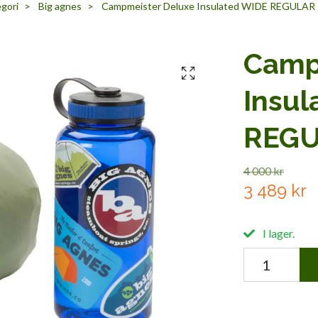
gori
Big agnes
Campmeister Deluxe Insulated WIDE REGULAR -
Camp
Insu
REGU
4 000 kr
3 489 kr
I lager.