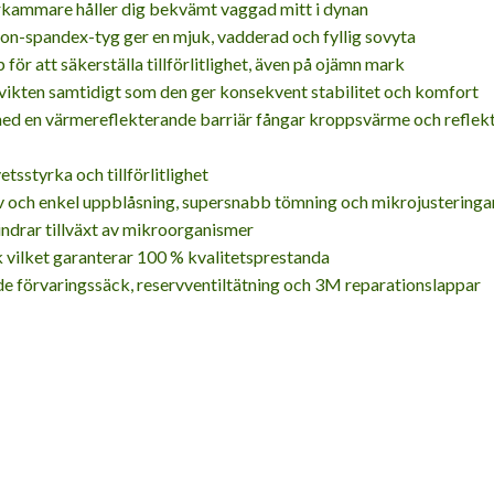
erkammare håller dig bekvämt vaggad mitt i dynan
ylon-spandex-tyg ger en mjuk, vadderad och fyllig sovyta
för att säkerställa tillförlitlighet, även på ojämn mark
vikten samtidigt som den ger konsekvent stabilitet och komfort
d en värmereflekterande barriär fångar kroppsvärme och reflekter
sstyrka och tillförlitlighet
 och enkel uppblåsning, supersnabb tömning och mikrojusteringa
indrar tillväxt av mikroorganismer
ik vilket garanterar 100 % kvalitetsprestanda
e förvaringssäck, reservventiltätning och 3M reparationslappar