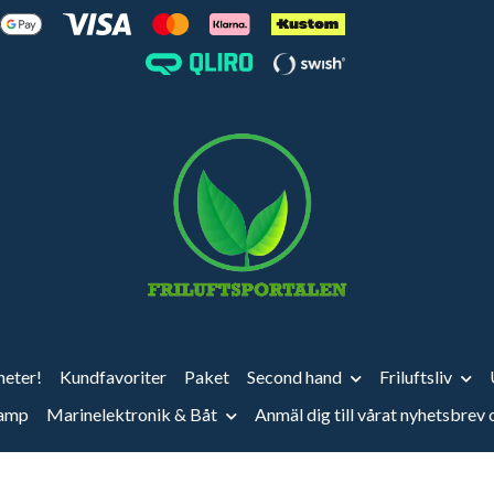
eter!
Kundfavoriter
Paket
Second hand
Friluftsliv
vamp
Marinelektronik & Båt
Anmäl dig till vårat nyhetsbrev