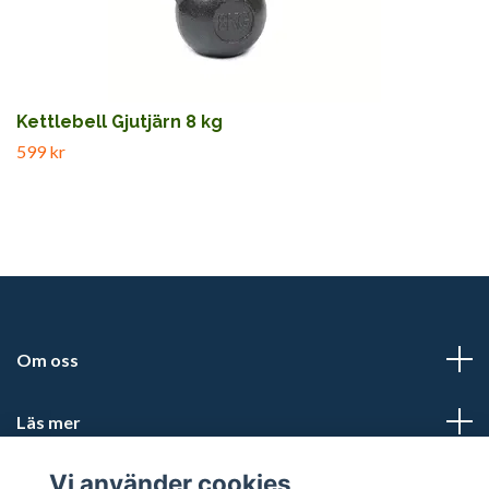
Kettlebell Gjutjärn 8 kg
599 kr
Om oss
Läs mer
Vi använder cookies
Sociala medier