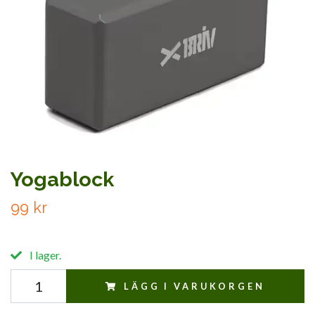
Yogablock
99 kr
I lager.
LÄGG I VARUKORGEN