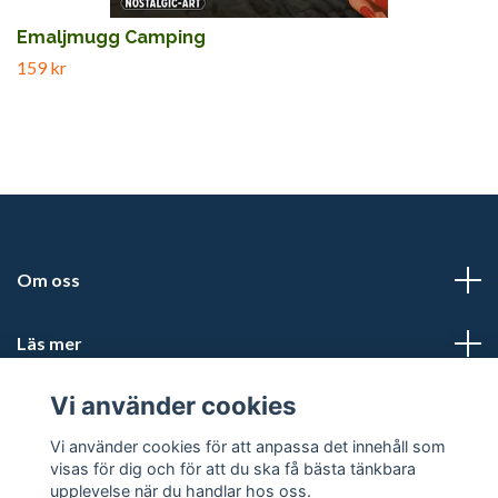
Emaljmugg Camping
159 kr
Om oss
Läs mer
Vi använder cookies
Sociala medier
Vi använder cookies för att anpassa det innehåll som
visas för dig och för att du ska få bästa tänkbara
upplevelse när du handlar hos oss.