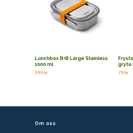
Lunchbox B+B Large Stainless
Fryst
1000 ml
gryta
599 kr
79 kr
Om oss