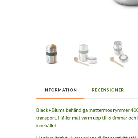
INFORMATION
RECENSIONER
Black+Blums behändiga mattermos rymmer 400 ml /
transport. Håller mat varm upp till 6 timmar och 
innehållet.
Högkvalitativt, livsmedelsgodkänt rostfritt stål 