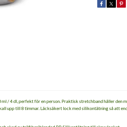
 4 dl, perfekt för en person. Praktisk stretchband håller den mi
kall upp till 8 timmar. Läcksäkert lock med silikontätning så att e
och sked av träfiberiblandad PP. Silikontätning till skruvlocket.