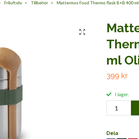
Friluftsliv
Tillbehör
Mattermos Food Thermo flask B+B 400 ml 
Matt
Therm
ml Ol
399 kr
I lager.
Dela