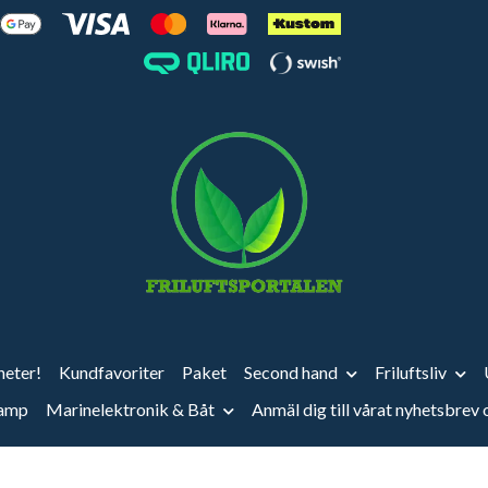
eter!
Kundfavoriter
Paket
Second hand
Friluftsliv
vamp
Marinelektronik & Båt
Anmäl dig till vårat nyhetsbrev