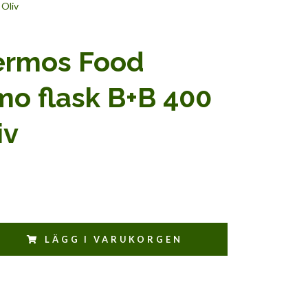
Oliv
ermos Food
o flask B+B 400
iv
LÄGG I VARUKORGEN