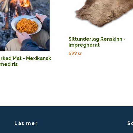
Sittunderlag Renskinn -
Impregnerat
699 kr
orkad Mat - Mexikansk
 med ris
Läs mer
S