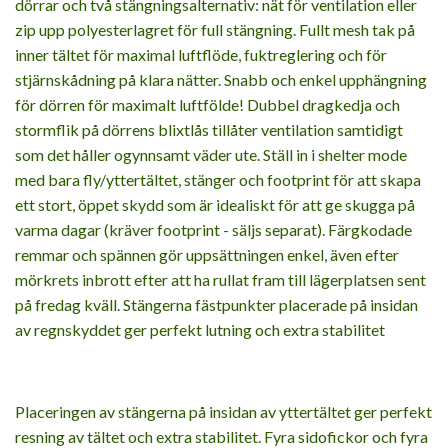
dörrar och två stängningsalternativ: nät för ventilation eller
zip upp polyesterlagret för full stängning. Fullt mesh tak på
inner tältet för maximal luftflöde, fuktreglering och för
stjärnskådning på klara nätter. Snabb och enkel upphängning
för dörren för maximalt luftfölde! Dubbel dragkedja och
stormflik på dörrens blixtlås tillåter ventilation samtidigt
som det håller ogynnsamt väder ute. Ställ in i shelter mode
med bara fly/yttertältet, stänger och footprint för att skapa
ett stort, öppet skydd som är idealiskt för att ge skugga på
varma dagar (kräver footprint - säljs separat). Färgkodade
remmar och spännen gör uppsättningen enkel, även efter
mörkrets inbrott efter att ha rullat fram till lägerplatsen sent
på fredag kväll. Stängerna fästpunkter placerade på insidan
av regnskyddet ger perfekt lutning och extra stabilitet
Placeringen av stängerna på insidan av yttertältet ger perfekt
resning av tältet och extra stabilitet. Fyra sidofickor och fyra