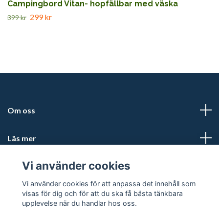
Campingbord Vitan- hopfällbar med väska
299 kr
399 kr
Om oss
Läs mer
Vi använder cookies
Sociala medier
Vi använder cookies för att anpassa det innehåll som
visas för dig och för att du ska få bästa tänkbara
upplevelse när du handlar hos oss.