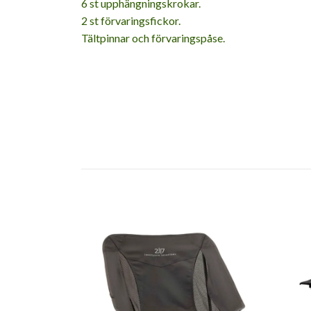
6 st upphängningskrokar.
2 st förvaringsfickor.
Tältpinnar och förvaringspåse.