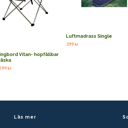
Luftmadrass Single
399 kr
ngbord Vitan- hopfällbar
äska
299 kr
Läs mer
S