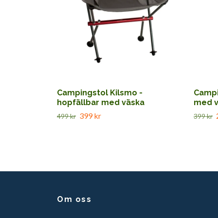
Campingstol Kilsmo -
Campi
hopfällbar med väska
med v
399 kr
499 kr
399 kr
Om oss