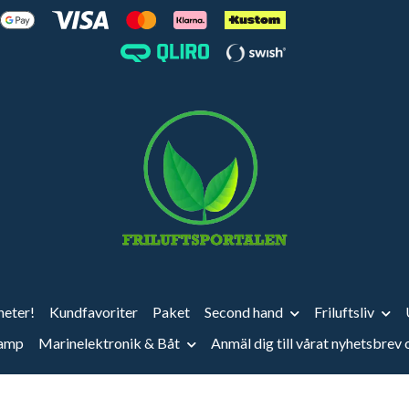
eter!
Kundfavoriter
Paket
Second hand
Friluftsliv
vamp
Marinelektronik & Båt
Anmäl dig till vårat nyhetsbrev