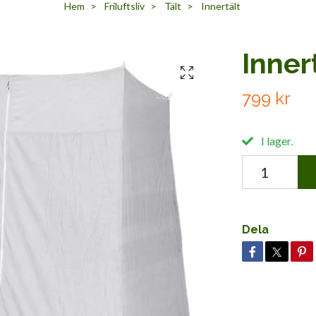
Hem
Friluftsliv
Tält
Innertält
Inner
799 kr
I lager.
Dela