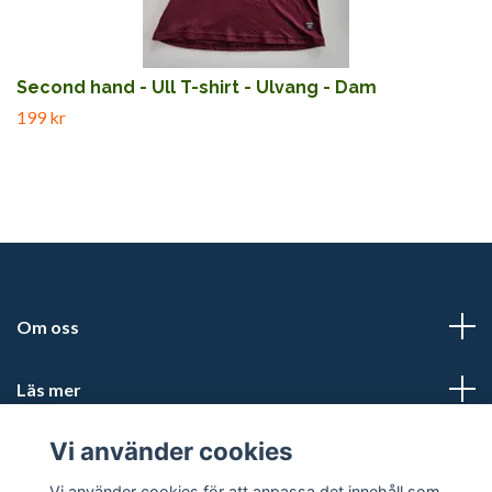
Second hand - Ull T-shirt - Ulvang - Dam
199 kr
Om oss
Läs mer
Vi använder cookies
Sociala medier
Vi använder cookies för att anpassa det innehåll som