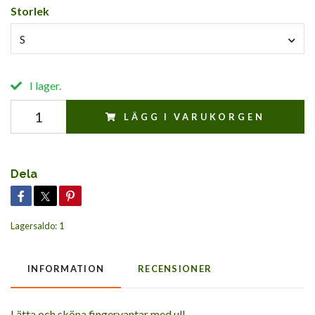
Storlek
S
I lager.
LÄGG I VARUKORGEN
Dela
Lagersaldo:
1
INFORMATION
RECENSIONER
Lätta och sköna fingervantar med ull.